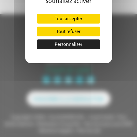
souhaitez activer
Tout accepter
Tout refuser
Personnaliser
S'INSCRIRE A LA NEWSLETTER
Copyright ©2026 - David MARECHAL - Coach Santé - Tous
droits réservés - Réalisation
Torop.Net
- Site mis à jour avec
WSB
-
Mentions légales
-
Plan du site