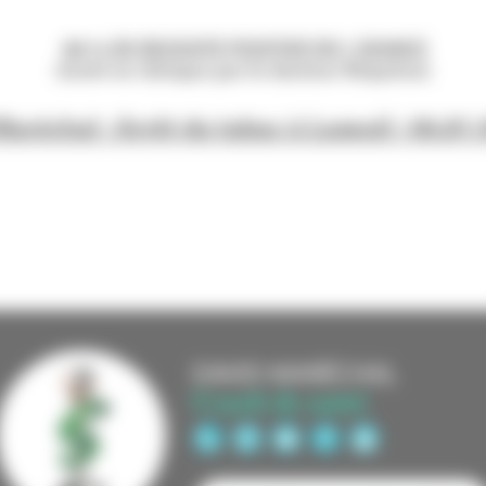
88 % DE REUSSITE POSITIVE EN 1 SEANCE
(testé en clinique par le docteur Réquéna)
aréchal : Arrêt du tabac à Luxeuil : 06.81.