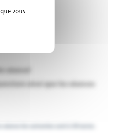
x que vous
e séance!
uncture ainsi que les séances
e séance les suivantes sont à 50 euros.