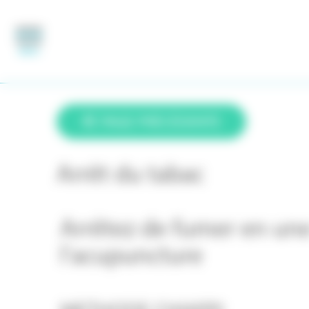
Panneau de gestion des cookies
MENU
PAGE PRÉCÉDENTE
Arrêt du tabac
Arrêtez de fumer en une 
l'acupuncture