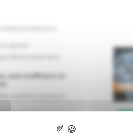
u manque provoqué par la
la cigarette?
ose 80% de réussite dès la
e, sans souffrance ni
ure
née autrefois aux personnes
me un interrupteur et coupe
C
otine.
ieurs dizaines d’années avec