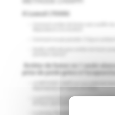
METHODE CHIAPPI
A Luxeuil (70300)
Comment arrêter de fumer sans souffrir d
dépendance à la nicotine?
Comment ne pas prendre 15 kg en arrêtant 
Quelle méthode pour arrêter de fumer prop
première séance?
Arrêter de fumer en 1 seule séanc
prise de poids grâce à l’acupunct
LA METHODE CHIAPI est une méthode desti
dépendantes de l’opium en Chine.
La poncture des points Chiapi va agir com
de façon spontanée la dépendance à la nic
Le docteur Réquéna qui a un recul de plus